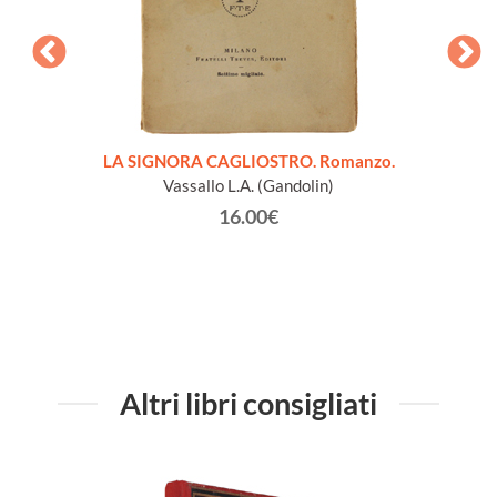
1600
LA SIGNORA CAGLIOSTRO. Romanzo.
PROFES
Vassallo L.A. (Gandolin)
16.00€
Altri libri consigliati