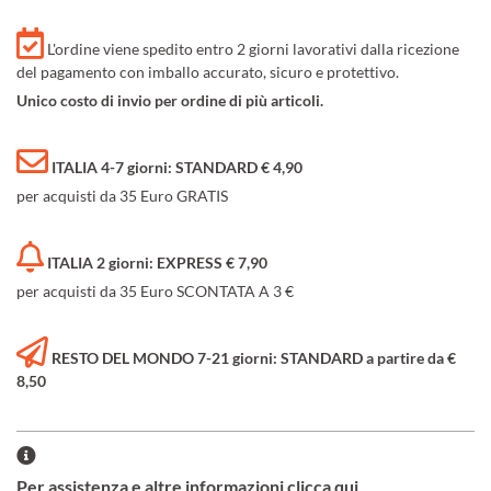
L'ordine viene spedito entro 2 giorni lavorativi dalla ricezione
del pagamento con imballo accurato, sicuro e protettivo.
Unico costo di invio per ordine di più articoli.
ITALIA 4-7 giorni: STANDARD € 4,90
per acquisti da 35 Euro GRATIS
ITALIA 2 giorni: EXPRESS € 7,90
per acquisti da 35 Euro SCONTATA A 3 €
RESTO DEL MONDO 7-21 giorni: STANDARD a partire da €
8,50
Per assistenza e altre informazioni clicca qui