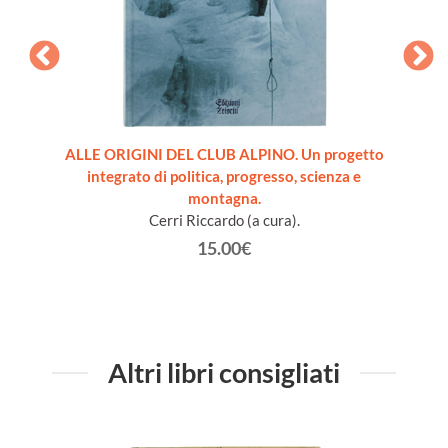
NE.
ALLE ORIGINI DEL CLUB ALPINO. Un progetto
L'E
integrato di politica, progresso, scienza e
montagna.
Cerri Riccardo (a cura).
15.00€
Altri libri consigliati