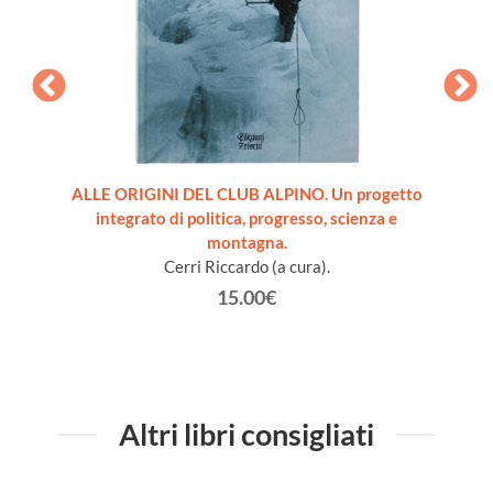
sco del
ALLE ORIGINI DEL CLUB ALPINO. Un progetto
L'E
integrato di politica, progresso, scienza e
montagna.
Cerri Riccardo (a cura).
15.00€
Altri libri consigliati