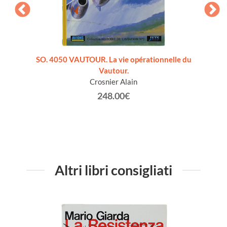
lese]
SO. 4050 VAUTOUR. La vie opérationnelle du
HELICO
Vautour.
de
Crosnier Alain
248.00€
Altri libri consigliati