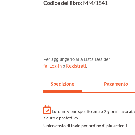
Codice del libro:
MM/1841
Per aggiungerlo alla Lista Desideri
fai Log-in
o
Registrati
.
Spedizione
Pagamento
L'ordine viene spedito entro 2 giorni lavorat
sicuro e protettivo.
Unico costo di invio per ordine di più articoli.