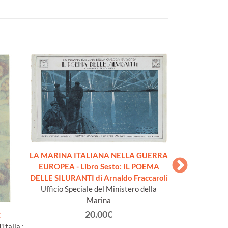
LA MARINA ITALIANA NELLA GUERRA
LA MARINA IT
EUROPEA - Libro Sesto: IL POEMA
EUROPEA - L
DELLE SILURANTI di Arnaldo Fraccaroli
Giordani, LA C
Ufficio Speciale del Ministero della
Ufficio Specia
Marina
20.00€
E
Italia :