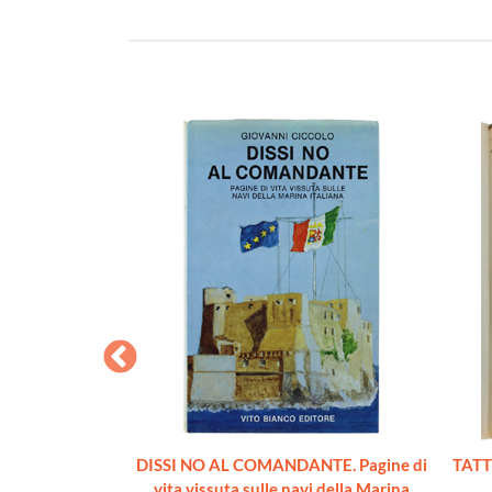
L'ADRIATICO
DISSI NO AL COMANDANTE. Pagine di
TATT
ffio
vita vissuta sulle navi della Marina