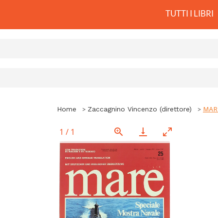
TUTTI I LIBRI
Home
Zaccagnino Vincenzo (direttore)
MARE
1
/
1