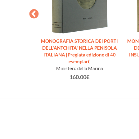
GAZIONE (Dal
rni) [Rilegato con
o]
k Willem.
€
MONOGRAFIA STORICA DEI PORTI
MONO
DELL'ANTCHITA' NELLA PENISOLA
DE
ITALIANA [Pregiata edizione di 40
INSU
esemplari]
Ministero della Marina
160.00€