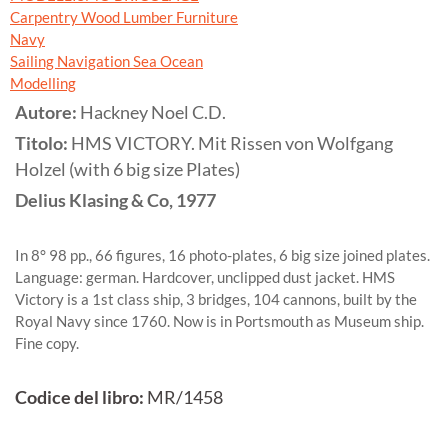
Carpentry Wood Lumber Furniture
Navy
Sailing Navigation Sea Ocean
Modelling
Autore:
Hackney Noel C.D.
Titolo:
HMS VICTORY. Mit Rissen von Wolfgang
Holzel (with 6 big size Plates)
Delius Klasing & Co,
1977
In 8° 98 pp., 66 figures, 16 photo-plates, 6 big size joined plates.
Language: german. Hardcover, unclipped dust jacket. HMS
Victory is a 1st class ship, 3 bridges, 104 cannons, built by the
Royal Navy since 1760. Now is in Portsmouth as Museum ship.
Fine copy.
Codice del libro:
MR/1458