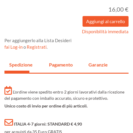
16,00 €
Disponibilità immediata
Per aggiungerlo alla Lista Desideri
fai Log-in
o
Registrati
.
Spedizione
Pagamento
Garanzie
L'ordine viene spedito entro 2 giorni lavorativi dalla ricezione
del pagamento con imballo accurato, sicuro e protettivo.
Unico costo di invio per ordine di più articoli.
ITALIA 4-7 giorni: STANDARD € 4,90
per acquisti da 35 Euro GRATIS