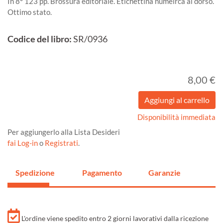
In 8° 123 pp. Brossura editoriale. Etichettina numeirca al dorso.
Ottimo stato.
Codice del libro:
SR/0936
8,00 €
Disponibilità immediata
Per aggiungerlo alla Lista Desideri
fai Log-in
o
Registrati
.
Spedizione
Pagamento
Garanzie
L'ordine viene spedito entro 2 giorni lavorativi dalla ricezione