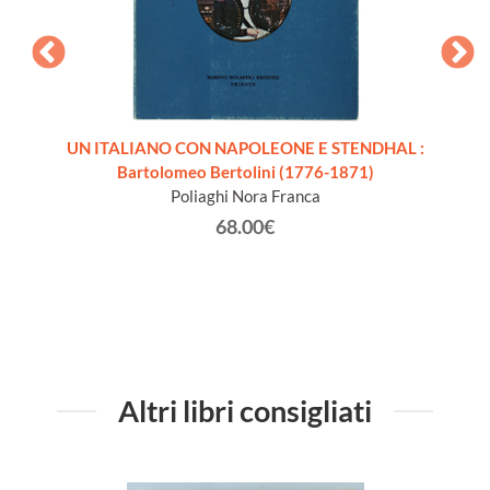
1814.
UN ITALIANO CON NAPOLEONE E STENDHAL :
LA 
+ Volume
Bartolomeo Bertolini (1776-1871)
Poliaghi Nora Franca
68.00€
Altri libri consigliati