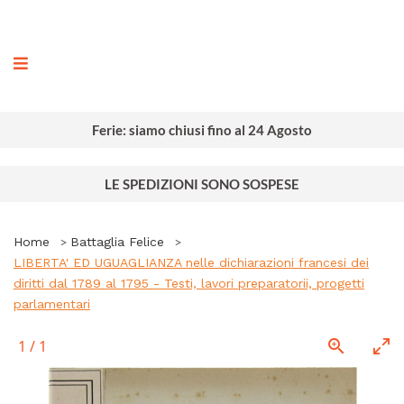
ografia
Ferie: siamo chiusi fino al 24 Agosto
LE SPEDIZIONI SONO SOSPESE
Home
Battaglia Felice
LIBERTA' ED UGUAGLIANZA nelle dichiarazioni francesi dei
diritti dal 1789 al 1795 - Testi, lavori preparatorii, progetti
parlamentari
1
/
1