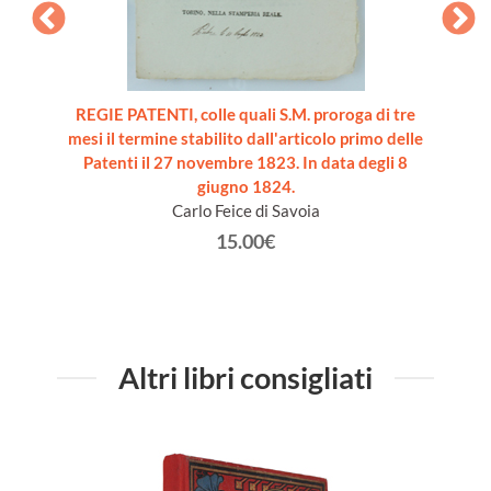
marché -
REGIE PATENTI, colle quali S.M. proroga di tre
ELEME
mesi il termine stabilito dall'articolo primo delle
Patenti il 27 novembre 1823. In data degli 8
giugno 1824.
Carlo Feice di Savoia
15.00€
Altri libri consigliati