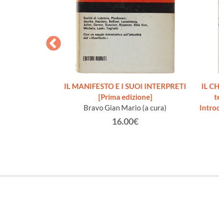
. 48 - Lettere
IL MANIFESTO E I SUOI INTERPRETI
IL CH
mbre 1890 [come
[Prima edizione]
t
]
Bravo Gian Mario (a cura)
Intro
s Friedrich
16.00€
€