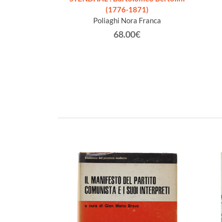
(1776-1871)
Pietro Bagetti.
Poliaghi Nora Franca
getti
68.00€
€