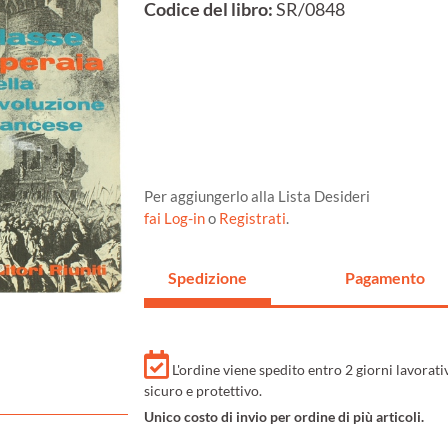
Codice del libro:
SR/0848
Per aggiungerlo alla Lista Desideri
fai Log-in
o
Registrati
.
Spedizione
Pagamento
L'ordine viene spedito entro 2 giorni lavorat
sicuro e protettivo.
Unico costo di invio per ordine di più articoli.