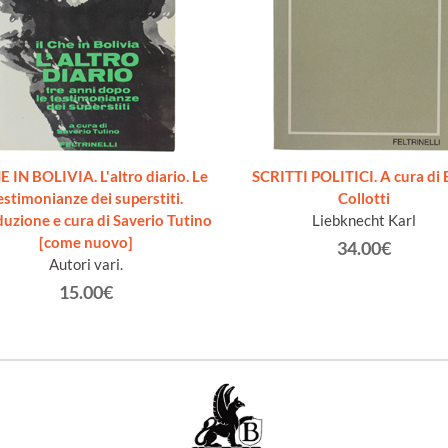
E IN BOLIVIA. L'altro diario. Le
SCRITTI POLITICI. A cura di
estimonianze dei superstiti.
Collotti
duzione e cura di Saverio Tutino
Liebknecht Karl
[come nuovo]
34.00€
Autori vari.
15.00€