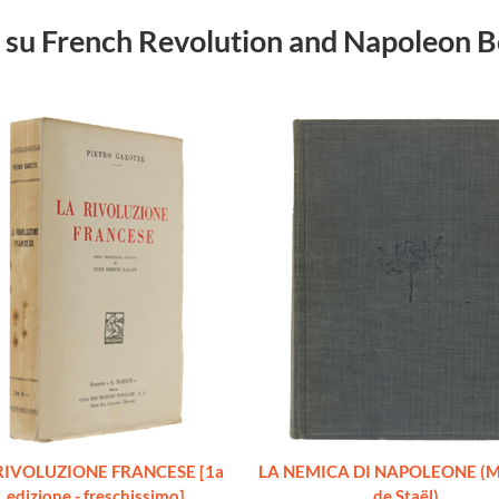
bri su French Revolution and Napoleon 
RIVOLUZIONE FRANCESE [1a
LA NEMICA DI NAPOLEONE (
edizione - freschissimo]
de Staël)