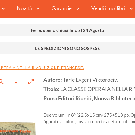
Novità
Garanzie
Vendi i tuoi libri
Ferie: siamo chiusi fino al 24 Agosto
LE SPEDIZIONI SONO SOSPESE
OPERAIA NELLA RIVOLUZIONE FRANCESE.
Autore:
Tarle Evgeni Viktorociv.
Titolo:
LA CLASSE OPERAIA NELLA R
Roma
Editori Riuniti, Nuova Biblioteca 
Due volumi in 8° (22,5x15 cm) 275+513 pp. Op
figurato a colori, sovraccoperte acetato, ottim