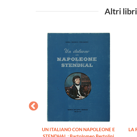
Altri li
 : 1795, 1796 E
UN ITALIANO CON NAPOLEONE E
LA 
aluzzo 248" della
STENDHAL : Bartolomeo Bertolini
orino e l'opera