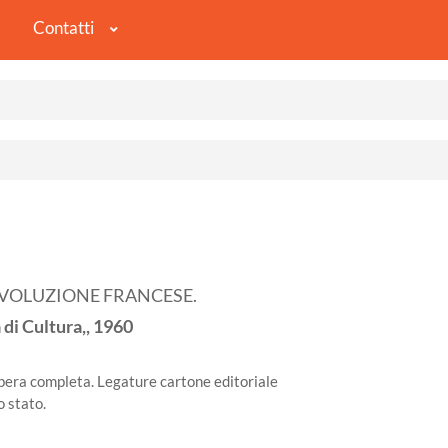
Contatti
IVOLUZIONE FRANCESE.
di Cultura,,
1960
era completa. Legature cartone editoriale
o stato.