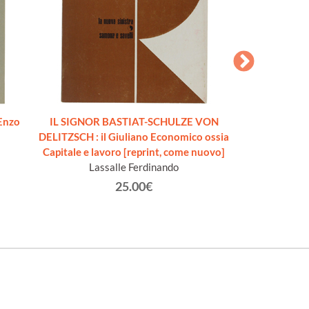
 Enzo
IL SIGNOR BASTIAT-SCHULZE VON
IL PROGRAMMA 
DELITZSCH : il Giuliano Economico ossia
Aldo G.Ri
Capitale e lavoro [reprint, come nuovo]
Ka
Lassalle Ferdinando
25.00€