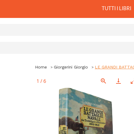
TUTTI I LIBRI
Home
Giorgerini Giorgio
LE GRANDI BATTAGL
1
/
6