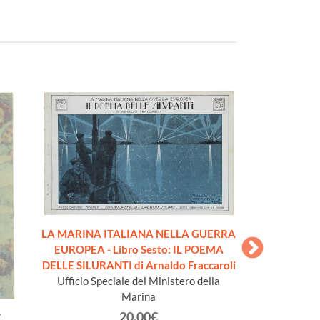
LA MARINA ITALIANA NELLA GUERRA
LA MARINA IT
EUROPEA - Libro Sesto: IL POEMA
EUROPEA - L
DELLE SILURANTI di Arnaldo Fraccaroli
Giordani, LA C
Ufficio Speciale del Ministero della
Ufficio Specia
Marina
20.00€
E