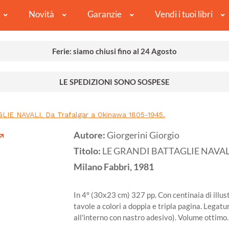
Novità
Garanzie
Vendi i tuoi libri
Ferie: siamo chiusi fino al 24 Agosto
LE SPEDIZIONI SONO SOSPESE
IE NAVALI. Da Trafalgar a Okinawa 1805-1945.
Autore:
Giorgerini Giorgio
Titolo:
LE GRANDI BATTAGLIE NAVALI. 
Milano
Fabbri,
1981
In 4° (30x23 cm) 327 pp. Con centinaia di illustr
tavole a colori a doppia e tripla pagina. Legatu
all'interno con nastro adesivo). Volume ottimo.