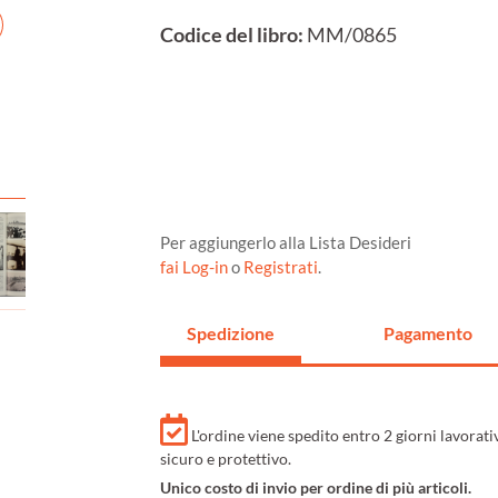
Codice del libro:
MM/0865
Per aggiungerlo alla Lista Desideri
fai Log-in
o
Registrati
.
Spedizione
Pagamento
L'ordine viene spedito entro 2 giorni lavorat
sicuro e protettivo.
Unico costo di invio per ordine di più articoli.