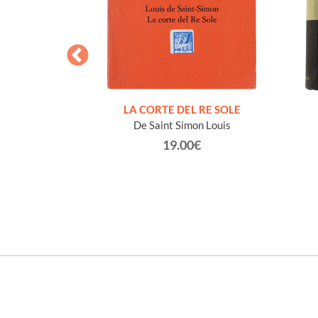
NDIZZESI
DEL NOVECENTO
i)
Luigi
LA CORTE DEL RE SOLE
De Saint Simon Louis
€
19.00€