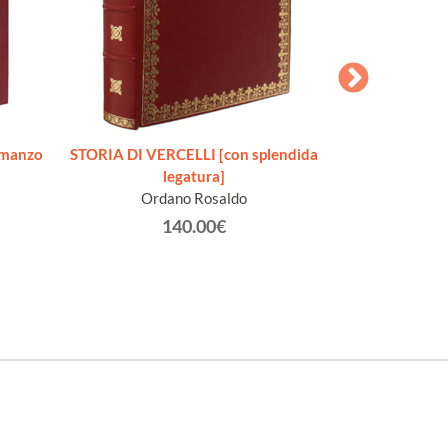
STORIA ILLUS
omanzo
STORIA DI VERCELLI [con splendida
completa
legatura]
A
Ordano Rosaldo
140.00€