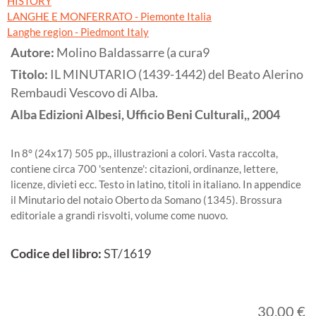
HISTORY
LANGHE E MONFERRATO - Piemonte Italia
Langhe region - Piedmont Italy
Autore:
Molino Baldassarre (a cura9
Titolo:
IL MINUTARIO (1439-1442) del Beato Alerino
Rembaudi Vescovo di Alba.
Alba
Edizioni Albesi, Ufficio Beni Culturali,,
2004
In 8° (24x17) 505 pp., illustrazioni a colori. Vasta raccolta,
contiene circa 700 'sentenze': citazioni, ordinanze, lettere,
licenze, divieti ecc. Testo in latino, titoli in italiano. In appendice
il Minutario del notaio Oberto da Somano (1345). Brossura
editoriale a grandi risvolti, volume come nuovo.
Codice del libro:
ST/1619
30,00 €