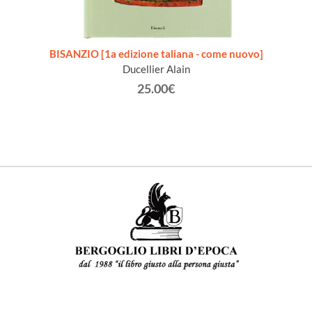
Annata
BISANZIO [1a edizione taliana - come nuovo]
IL G
Ducellier Alain
25.00€