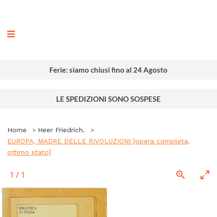
ografia
Ferie: siamo chiusi fino al 24 Agosto
LE SPEDIZIONI SONO SOSPESE
Home
Heer Friedrich.
EUROPA, MADRE DELLE RIVOLUZIONI [opera completa,
ottimo stato]
1
/
1