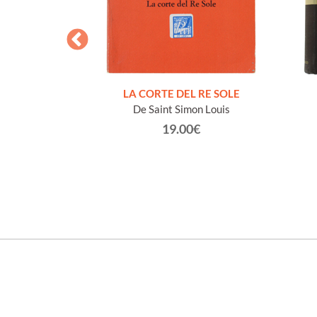
NDIZZESI
DEL NOVECENTO
i)
Luigi
LA CORTE DEL RE SOLE
De Saint Simon Louis
€
19.00€