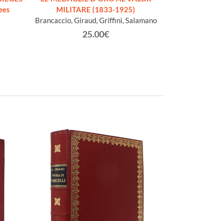
ees
MILITARE (1833-1925)
de
Brancaccio, Giraud, Griffini, Salamano
Webs
25.00€