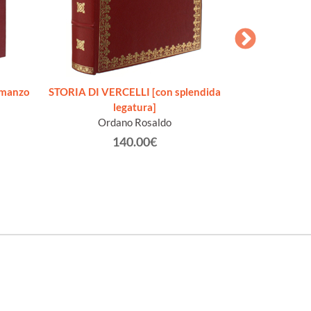
STORIA ILLUS
omanzo
STORIA DI VERCELLI [con splendida
completa
legatura]
A
Ordano Rosaldo
140.00€