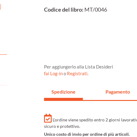
Codice del libro:
MT/0046
Per aggiungerlo alla Lista Desideri
fai Log-in
o
Registrati
.
Spedizione
Pagamento
L'ordine viene spedito entro 2 giorni lavorat
sicuro e protettivo.
Unico costo di invio per ordine di più articoli.