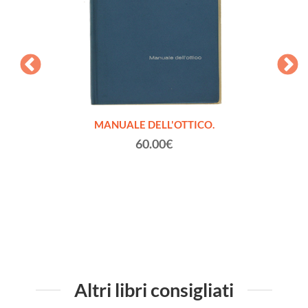
Fratelli
MANUALE DELL'OTTICO.
LA NA
rto)
60.00€
Altri libri consigliati