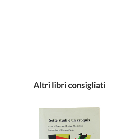
QUELL
Altri libri consigliati