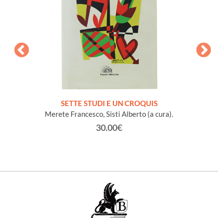
NA e
SETTE STUDI E UN CROQUIS
L
io Conte
Merete Francesco, Sisti Alberto (a cura).
30.00€