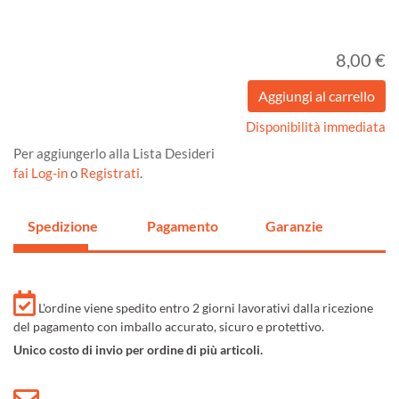
8,00 €
Disponibilità immediata
Per aggiungerlo alla Lista Desideri
fai Log-in
o
Registrati
.
Spedizione
Pagamento
Garanzie
L'ordine viene spedito entro 2 giorni lavorativi dalla ricezione
del pagamento con imballo accurato, sicuro e protettivo.
Unico costo di invio per ordine di più articoli.