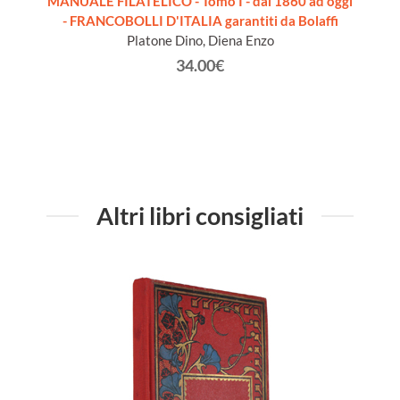
A
MANUALE FILATELICO - Tomo I - dal 1860 ad oggi
 -
- FRANCOBOLLI D'ITALIA garantiti da Bolaffi
FRAN
ionato
Platone Dino, Diena Enzo
ico.
34.00€
Altri libri consigliati