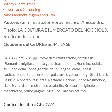
Botany Plants Trees
Flowers and Gardening
Italy: Piedmont region and Turin
Autore:
Amministrazione provinciale di Alessandria.
Titolo:
LA COLTURA E IL MERCATO DEL NOCCIOLO.
Studi e indicazioni
Quaderni del CeDRES nr.44,,
1968
In 8° (27 cm) 281 pp. Prove di fertilizzazione, coltura in
Piemonte, miglioramento genetico, impollinazione incrociata,
sviluppo della Tonda gentile delle Langhe, vivai, innesti,
radicazione di talee, erbicidi, potature e coltura negli Stati Uniti.
Saggi di Roberto Paglietta, Raffaele Carlone, Piero Rosimondo,
Italo Eynard con molte foto e tabelle. Brossura originale con
macchiette, prime pagine ingiallite. Interno ottimo.
Codice del libro:
GR/0974