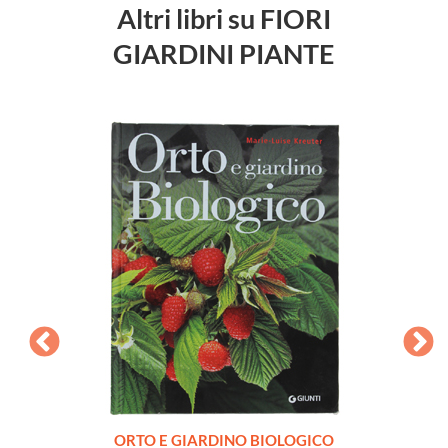
Altri libri su FIORI
GIARDINI PIANTE
. Fiori
ORTO E GIARDINO BIOLOGICO
1001