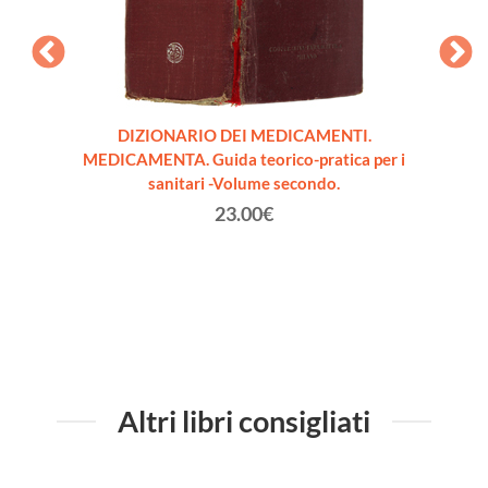
rale
DIZIONARIO DEI MEDICAMENTI.
IL CH
 FEBBRE
MEDICAMENTA. Guida teorico-pratica per i
agos
1
sanitari -Volume secondo.
23.00€
Altri libri consigliati