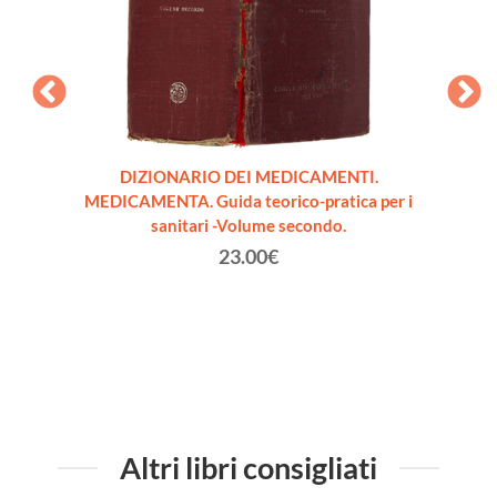
BA :
DIZIONARIO DEI MEDICAMENTI.
IL CH
menti
MEDICAMENTA. Guida teorico-pratica per i
agos
sanitari -Volume secondo.
23.00€
Altri libri consigliati