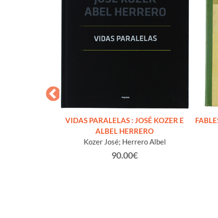
ume 4° : 1960-
VIDAS PARALELAS : JOSÉ KOZER E
FABLES
mocrazia [nuovo]
ALBEL HERRERO
ari
Kozer José; Herrero Albel
€
90.00€