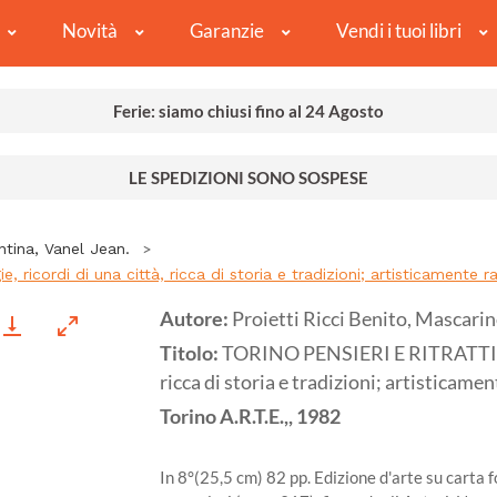
Novità
Garanzie
Vendi i tuoi libri
Ferie: siamo chiusi fino al 24 Agosto
LE SPEDIZIONI SONO SOSPESE
ntina, Vanel Jean.
icordi di una città, ricca di storia e tradizioni; artisticamente ra
Autore:
Proietti Ricci Benito, Mascarin
Titolo:
TORINO PENSIERI E RITRATTI. Imm
ricca di storia e tradizioni; artisticamen
Torino
A.R.T.E.,,
1982
In 8°(25,5 cm) 82 pp. Edizione d'arte su carta f