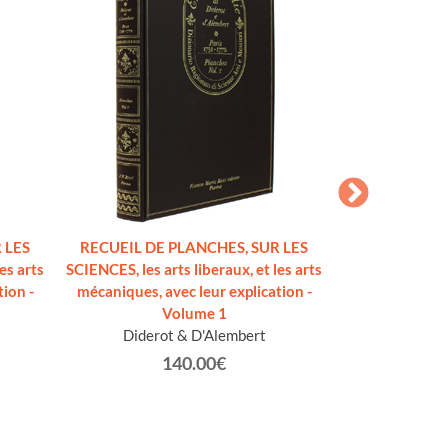
 LES
RECUEIL DE PLANCHES, SUR LES
OPERE : Canti, O
es arts
SCIENCES, les arts liberaux, et les arts
Bruto min
ion -
mécaniques, avec leur explication -
Volgarizzamenti, 
Volume 1
Paralipomeni d
Diderot & D'Alembert
Saggi giovanil
compresi nelle 
140.00€
con giunte 
Leop