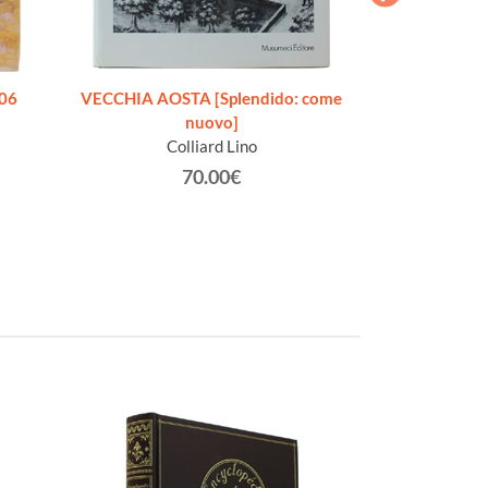
706
VECCHIA AOSTA [Splendido: come
O LA BELLA GIGO
nuovo]
Addio, mia bel
Colliard Lino
Racc
Gra
70.00€