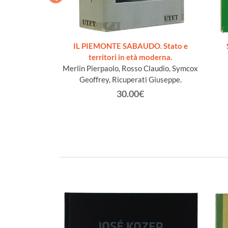
cueillis sur les
IL PIEMONTE SABAUDO. Stato e
Lys
territori in età moderna.
n Jacques
Merlin Pierpaolo, Rosso Claudio, Symcox
Geoffrey, Ricuperati Giuseppe.
€
30.00€