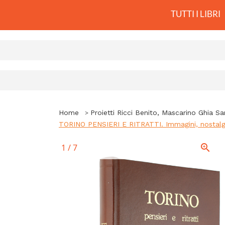
TUTTI I LIBRI
Home
Proietti Ricci Benito, Mascarino Ghia Sa
TORINO PENSIERI E RITRATTI. Immagini, nostalgie, r
1
/
7