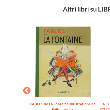
Altri libri su
[1a edizione,
FABLES de La Fontaine. Illustrations de
REC
o originale]
Félix Lorioux
SCIENC