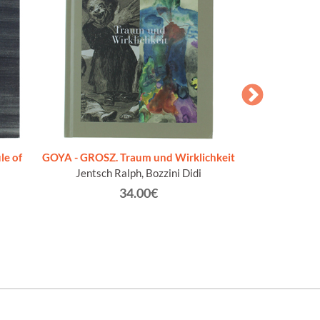
DARIO 
Bonito
le of
GOYA - GROSZ. Traum und Wirklichkeit
Jentsch Ralph, Bozzini Didi
34.00€