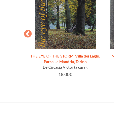
 - IL NUDO
THE EYE OF THE STORM. Villa dei Laghi,
M
Claudia
Parco La Mandria, Torino
De Circasia Victor (a cura).
€
18.00€