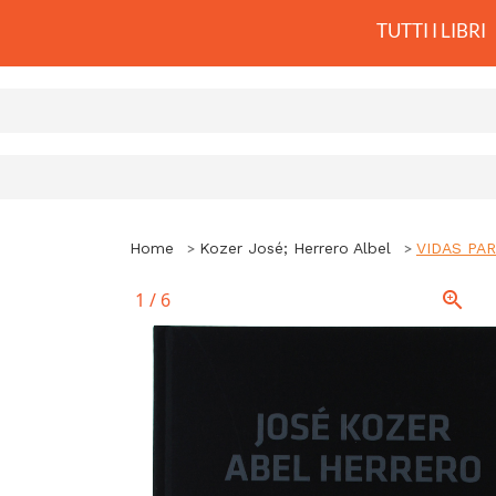
TUTTI I LIBRI
Home
Kozer José; Herrero Albel
VIDAS PA
1
/
6