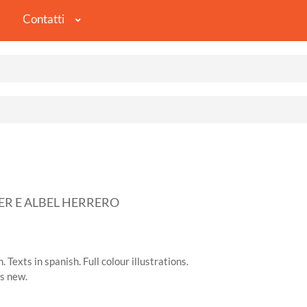
Contatti
ZER E ALBEL HERRERO
Texts in spanish. Full colour illustrations.
as new.