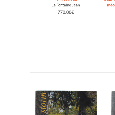
marin Federica,
La Fontaine Jean
méca
lentina
770.00€
€