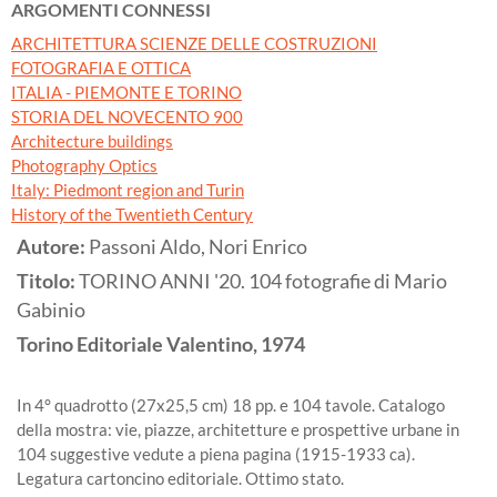
ARGOMENTI CONNESSI
ARCHITETTURA SCIENZE DELLE COSTRUZIONI
FOTOGRAFIA E OTTICA
ITALIA - PIEMONTE E TORINO
STORIA DEL NOVECENTO 900
Architecture buildings
Photography Optics
Italy: Piedmont region and Turin
History of the Twentieth Century
Autore:
Passoni Aldo, Nori Enrico
Titolo:
TORINO ANNI '20. 104 fotografie di Mario
Gabinio
Torino
Editoriale Valentino,
1974
In 4° quadrotto (27x25,5 cm) 18 pp. e 104 tavole. Catalogo
della mostra: vie, piazze, architetture e prospettive urbane in
104 suggestive vedute a piena pagina (1915-1933 ca).
Legatura cartoncino editoriale. Ottimo stato.