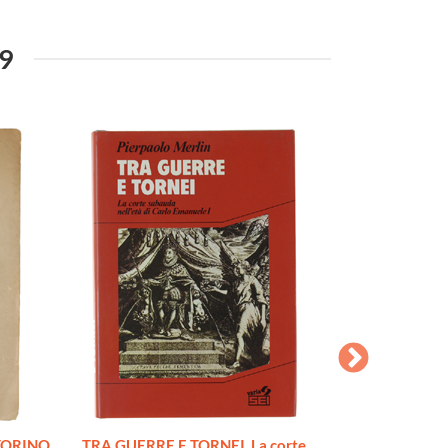
89
TORINO
TRA GUERRE E TORNEI. La corte
GIOCHI DI LU