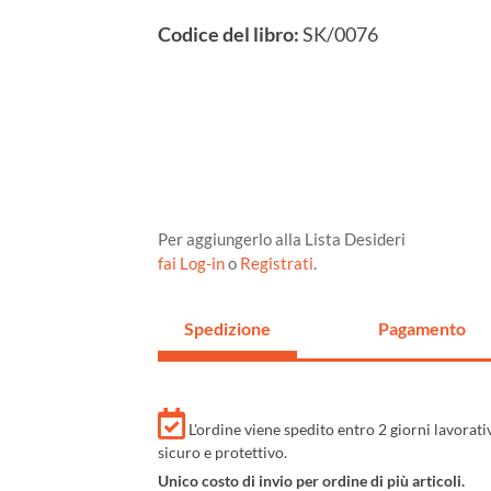
Codice del libro:
SK/0076
Per aggiungerlo alla Lista Desideri
fai Log-in
o
Registrati
.
Spedizione
Pagamento
L'ordine viene spedito entro 2 giorni lavorat
sicuro e protettivo.
Unico costo di invio per ordine di più articoli.