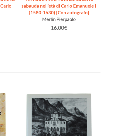
 Carlo
sabauda nell'età di Carlo Emanuele I
lombardo nel S
]
(1580-1630) [Con autografo]
Colomb
Merlin Pierpaolo
16.00€