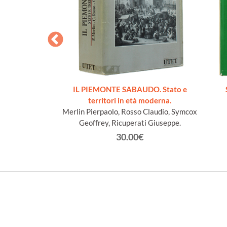
cueillis sur les
IL PIEMONTE SABAUDO. Stato e
Lys
territori in età moderna.
n Jacques
Merlin Pierpaolo, Rosso Claudio, Symcox
Geoffrey, Ricuperati Giuseppe.
€
30.00€