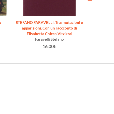
o
STEFANO FARAVELLI. Trasmutazioni e
ASHOT 
apparizioni. Con un raccconto di
Step
Elisabetta Chicco Vitzizzai
Faravelli Stefano
16.00€