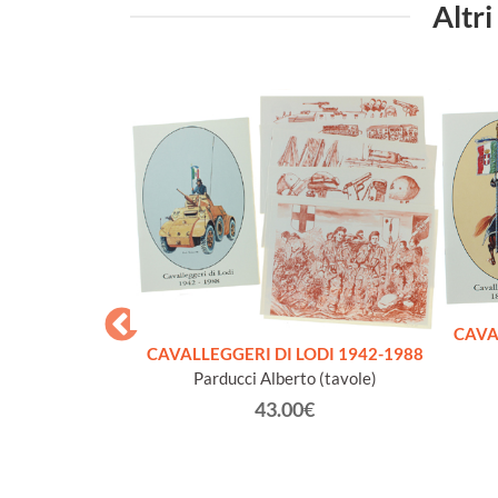
Altri
CAVA
CAVALLEGGERI DI LODI 1942-1988
Parducci Alberto (tavole)
43.00€
AZIONALE
NA 2012 - 80°
LA CITTA'