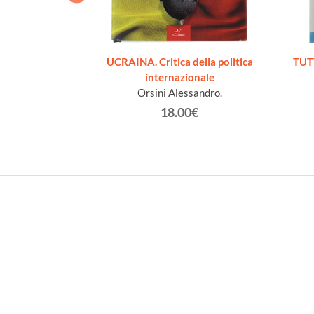
le Braschi)
UCRAINA. Critica della politica
TUT
ilio.
internazionale
Orsini Alessandro.
€
18.00€