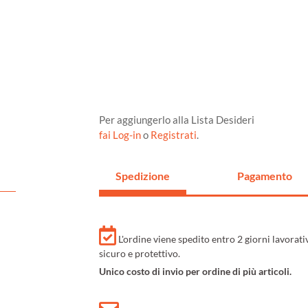
Per aggiungerlo alla Lista Desideri
fai Log-in
o
Registrati
.
Spedizione
Pagamento
L'ordine viene spedito entro 2 giorni lavorat
sicuro e protettivo.
Unico costo di invio per ordine di più articoli.