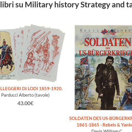
 libri su Military history Strategy and t
LLEGGERI DI LODI 1859-1920.
Parducci Alberto (tavole)
43.00€
SOLDATEN DES US-BÜRGERK
1861-1865 - Rebels & Yank
Davis William C.