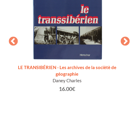
SCIN
itali
LE TRANSIBÉRIEN - Les archives de la sociètè de
géographie
Daney Charles
16.00€