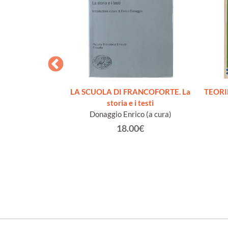
E AL SERVIZIO
LA SCUOLA DI FRANCOFORTE. La
TEORIE
TATI UNITI
storia e i testi
 B.
Donaggio Enrico (a cura)
€
18.00€