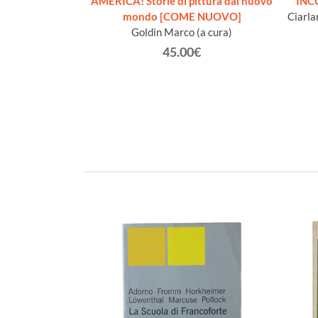
: Panorama
AMERICA! Storie di pittura dal nuovo
INC
lturale di tutti i
mondo [COME NUOVO]
Ciarla
 Volume secondo
Goldin Marco (a cura)
he)
45.00€
 V. (a cura)
€