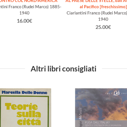
ONTRO COL NORD-AMERICA
AL PAESE DELLE STELLE, dall'At
ntini Franco (Rudei Marco) 1885-
al Pacifico [freschissimo]
1940
Ciarlantini Franco (Rudei Marco
1940
16.00€
25.00€
Altri libri consigliati