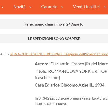
Novità
Garanzie
Vendi i tuoi libri
Ferie: siamo chiusi fino al 24 Agosto
LE SPEDIZIONI SONO SOSPESE
940
ROMA-NUOVA YORK E RITORNO. Tragedie dell'americanismo 
Autore:
Ciarlantini Franco (Rudei Mar
Titolo:
ROMA-NUOVA YORK E RITORNO. 
freschissimo]
Casa Editrice Giacomo Agnelli,,
1934
In 8° 342 pp. Edizione prima e unica. Egatura c
interno come nuovo.