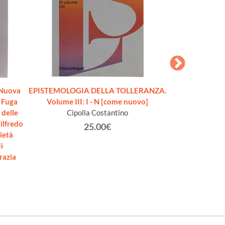
Nuova
EPISTEMOLOGIA DELLA TOLLERANZA.
DONNE
: Fuga
Volume III: I - N [come nuovo]
Squa
 delle
Cipolla Costantino
Vilfredo
25.00€
ietà
i
razia