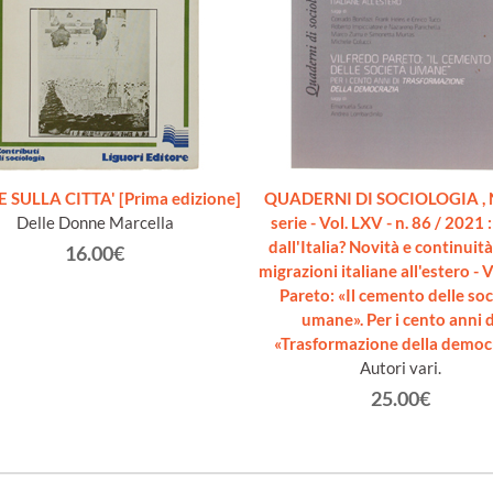
 SULLA CITTA' [Prima edizione]
QUADERNI DI SOCIOLOGIA , 
Delle Donne Marcella
serie - Vol. LXV - n. 86 / 2021 
dall'Italia? Novità e continuità
16.00€
migrazioni italiane all'estero - 
Pareto: «Il cemento delle soc
umane». Per i cento anni d
«Trasformazione della democ
Autori vari.
25.00€