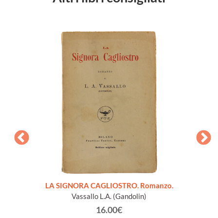
pleta.
LA SIGNORA CAGLIOSTRO. Romanzo.
PROFES
Vassallo L.A. (Gandolin)
16.00€