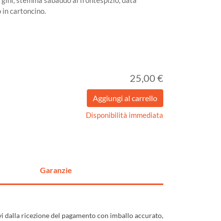
rgini, stemma sabaudo al frontespizio, data
 in cartoncino.
25,00 €
Disponibilità immediata
Garanzie
ivi dalla ricezione del pagamento con imballo accurato,