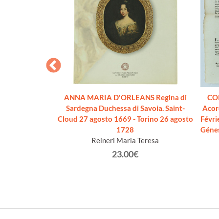
AGLIA. Momenti
ANNA MARIA D'ORLEANS Regina di
CO
 sigillato]
Sardegna Duchessa di Savoia. Saint-
Acor
i Cornour, G. G.
Cloud 27 agosto 1669 - Torino 26 agosto
Févri
 A.
1728
Génes
Reineri Maria Teresa
€
23.00€