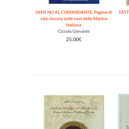
L'ADRIATICO
DISSI NO AL COMANDANTE. Pagine di
TATT
ffio
vita vissuta sulle navi della Marina
Italiana
€
Ciccolo Giovanni
25.00€