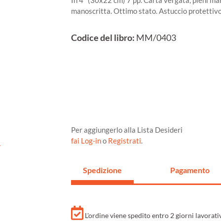
In 4° (30x22 cm) 7 pp. Carta vergata, pieni ma
manoscritta. Ottimo stato. Astuccio protettivo
Codice del libro:
MM/0403
Per aggiungerlo alla Lista Desideri
fai Log-in
o
Registrati
.
Spedizione
Pagamento
L'ordine viene spedito entro 2 giorni lavorat