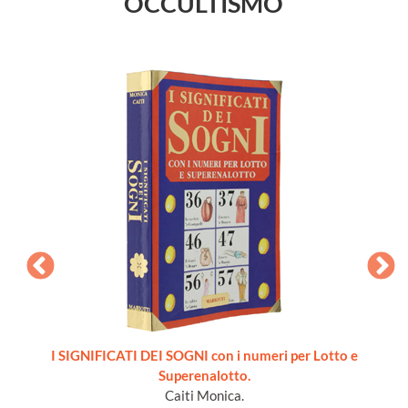
OCCULTISMO
rs of
I SIGNIFICATI DEI SOGNI con i numeri per Lotto e
DEMO
o, stato
Superenalotto.
Caiti Monica.