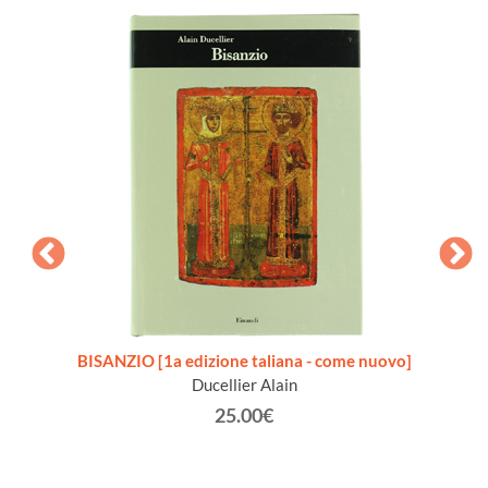
Annata
BISANZIO [1a edizione taliana - come nuovo]
IL G
Ducellier Alain
25.00€