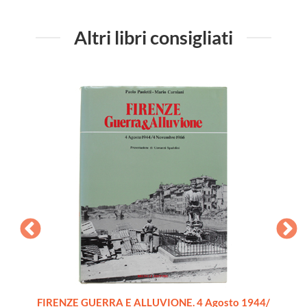
Altri libri consigliati
VILL
FIRENZE GUERRA E ALLUVIONE. 4 Agosto 1944/