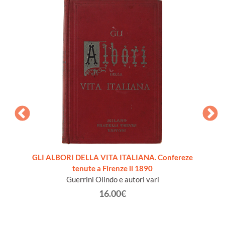
AN -
GLI ALBORI DELLA VITA ITALIANA. Confereze
leries.
tenute a Firenze il 1890
Guerrini Olindo e autori vari
16.00€