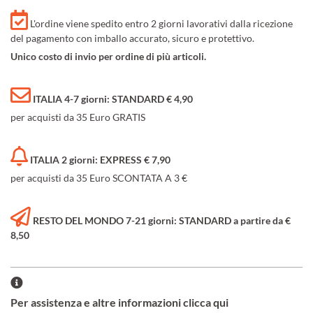
L'ordine viene spedito entro 2 giorni lavorativi dalla ricezione
del pagamento con imballo accurato, sicuro e protettivo.
Unico costo di invio per ordine di più articoli.
ITALIA 4-7 giorni: STANDARD € 4,90
per acquisti da 35 Euro GRATIS
ITALIA 2 giorni: EXPRESS € 7,90
per acquisti da 35 Euro SCONTATA A 3 €
RESTO DEL MONDO 7-21 giorni: STANDARD a partire da €
8,50
Per assistenza e altre informazioni clicca qui