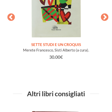
NA e
SETTE STUDI E UN CROQUIS
L
io Conte
Merete Francesco, Sisti Alberto (a cura).
30.00€
Altri libri consigliati