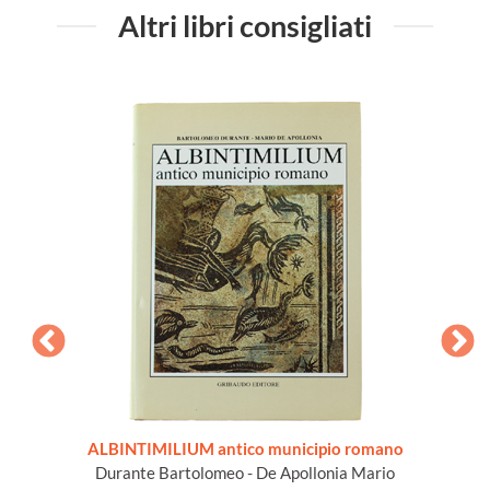
Altri libri consigliati
grato in
ALBINTIMILIUM antico municipio romano
GEN
Durante Bartolomeo - De Apollonia Mario
Fiandr