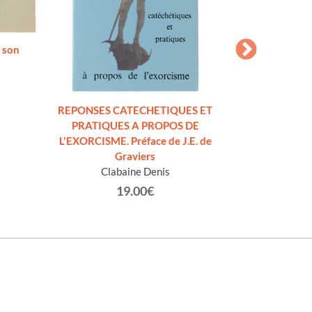
 son
REPONSES CATECHETIQUES ET
DIO, UN ITINE
PRATIQUES A PROPOS DE
dell'Ete
L'EXORCISME. Préface de J.E. de
De
Graviers
Clabaine Denis
19.00€