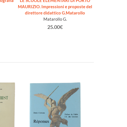
ografia
LE SCUOLE ELEMENTARI DI PORTO
GRAMMATIC
MAURIZIO. Impressioni e proposte del
DELLA LI
direttore didattico G.Matarollo
Petru
Matarollo G.
25.00€