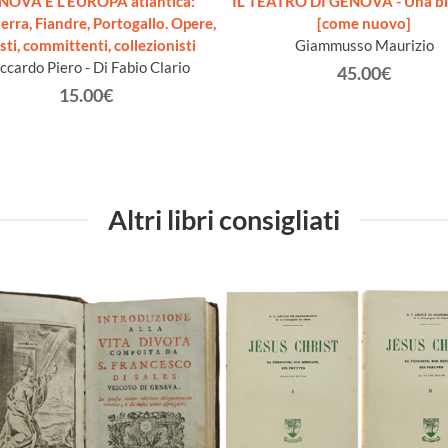
NOVA E L'EUROPA atlantica:
IL TEATRO DI GENOVA - Una bi
terra, Fiandre, Portogallo. Opere,
[come nuovo]
isti, committenti, collezionisti
Giammusso Maurizio
ccardo Piero - Di Fabio Clario
45.00€
15.00€
Altri libri consigliati