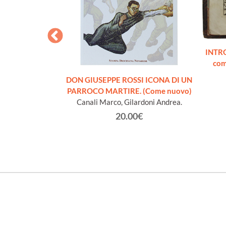
O. Via alla vera
INTR
 50 illustrazioni
com
aggio
nacleto
DON GIUSEPPE ROSSI ICONA DI UN
€
PARROCO MARTIRE. (Come nuovo)
Canali Marco, Gilardoni Andrea.
20.00€