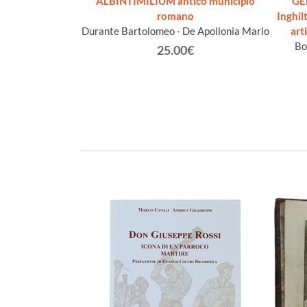
 DI NOLI - IL
ALBINTIMILIUM antico municipio
GE
EDOTTO DELLA
romano
Inghil
NOLI.
Durante Bartolomeo - De Apollonia Mario
art
alvarezza Cesare
Bo
25.00€
€