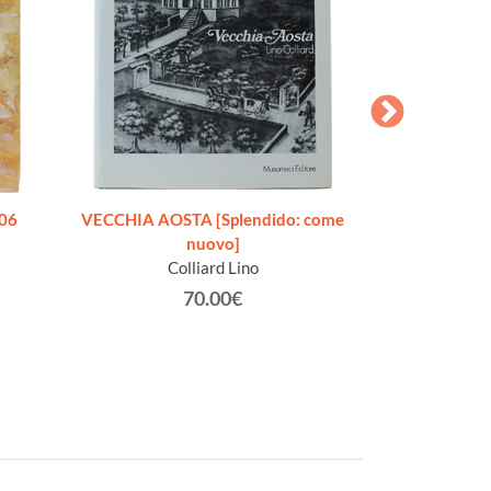
706
VECCHIA AOSTA [Splendido: come
O LA BELLA GIGO
nuovo]
Addio, mia bel
Colliard Lino
Racc
Gra
70.00€