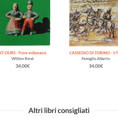
ST-OURS - Foire millenaire
L'ASSEDIO DI TORINO - 1
Willien René
Fenoglio Alberto
34.00€
34.00€
Altri libri consigliati