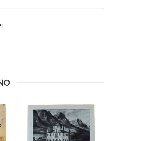
ui
INO