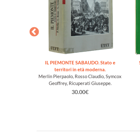
cueillis sur les
IL PIEMONTE SABAUDO. Stato e
Lys
territori in età moderna.
n Jacques
Merlin Pierpaolo, Rosso Claudio, Symcox
Geoffrey, Ricuperati Giuseppe.
€
30.00€