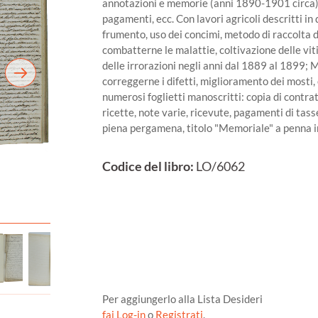
annotazioni e memorie (anni 1890-1901 circa): c
pagamenti, ecc. Con lavori agricoli descritti in 
frumento, uso dei concimi, metodo di raccolta d
combatterne le malattie, coltivazione delle viti
delle irrorazioni negli anni dal 1889 al 1899; 
correggerne i difetti, miglioramento dei mosti, 
numerosi foglietti manoscritti: copia di contratt
ricette, note varie, ricevute, pagamenti di tass
piena pergamena, titolo "Memoriale" a penna in
Codice del libro:
LO/6062
Per aggiungerlo alla Lista Desideri
fai Log-in
o
Registrati
.