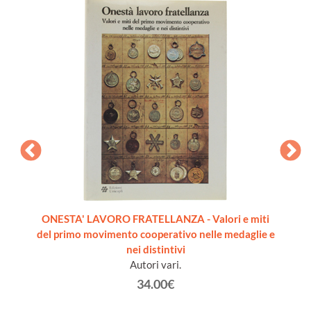
il 1972
ONESTA' LAVORO FRATELLANZA - Valori e miti
ANTI
del primo movimento cooperativo nelle medaglie e
Ast
nei distintivi
M
Autori vari.
34.00€