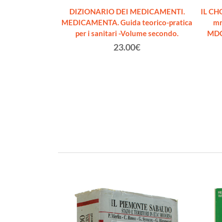
cellentissimo
DIZIONARIO DEI MEDICAMENTI.
IL CH
 di Sanità...
MEDICAMENTA. Guida teorico-pratica
mr
BRE GIALLA. In
per i sanitari -Volume secondo.
MDCC
tobre 1821
23.00€
riaglio
€