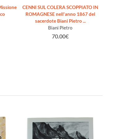
issione
CENNI SUL COLERA SCOPPIATO IN
Rapporto del
sco
ROMAGNESE nell'anno 1867 del
medica piem
sacerdote Biani Pietro ...
Biani Pietro
Berruti, 
70.00€