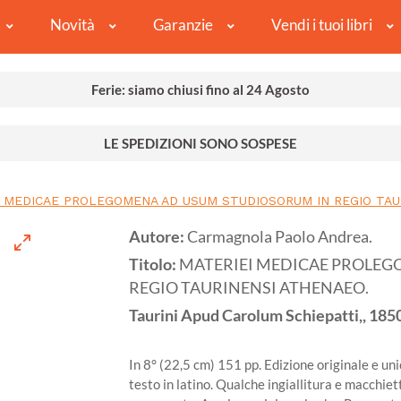
Novità
Garanzie
Vendi i tuoi libri
Ferie: siamo chiusi fino al 24 Agosto
LE SPEDIZIONI SONO SOSPESE
I MEDICAE PROLEGOMENA AD USUM STUDIOSORUM IN REGIO TAU
Autore:
Carmagnola Paolo Andrea.
Titolo:
MATERIEI MEDICAE PROLE
REGIO TAURINENSI ATHENAEO.
Taurini
Apud Carolum Schiepatti,,
185
In 8° (22,5 cm) 151 pp. Edizione originale e u
testo in latino. Qualche ingiallitura e macchiet