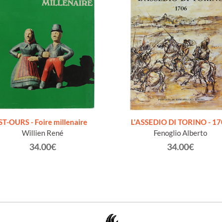
ST-OURS - Foire millenaire
L'ASSEDIO DI TORINO - 1
Willien René
Fenoglio Alberto
34.00€
34.00€