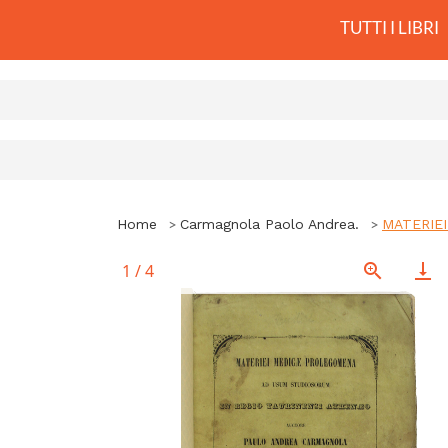
TUTTI I LIBRI
Home
Carmagnola Paolo Andrea.
MATERIE
1
/
4