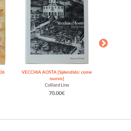
706
VECCHIA AOSTA [Splendido: come
O LA BELLA GIGO
nuovo]
Addio, mia bel
Colliard Lino
Racc
Gra
70.00€