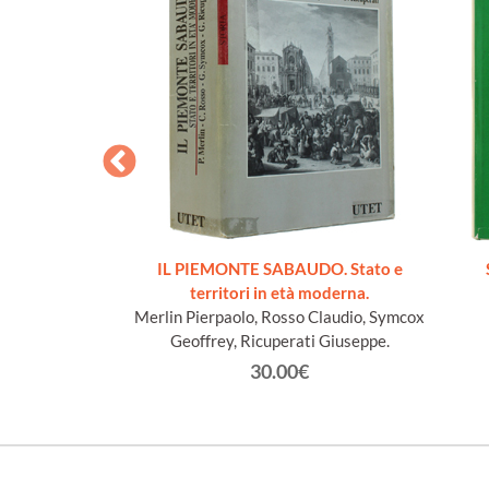
cueillis sur les
IL PIEMONTE SABAUDO. Stato e
Lys
territori in età moderna.
n Jacques
Merlin Pierpaolo, Rosso Claudio, Symcox
Geoffrey, Ricuperati Giuseppe.
€
30.00€