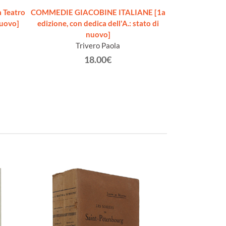
 Teatro
COMMEDIE GIACOBINE ITALIANE [1a
LA MASCHERA 
nuovo]
edizione, con dedica dell'A.: stato di
versi 
nuovo]
Be
Trivero Paola
18.00€