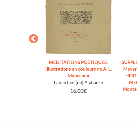
 A JERUSALEM et
is [complet]
MEDITATIONS POETIQUES.
SUPPLÉ
d F.-R.
Illustrations en couleurs de A. L.
Meyer
€
Manceaux
HEID
Lamartine (de) Alphonse
MEM
Montég
16.00€