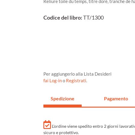
Reliure toile du temps, titre doré, tranche de h
Codice del libro:
TT/1300
Per aggiungerlo alla Lista Desideri
fai Log-in
o
Registrati
.
Spedizione
Pagamento
L'ordine viene spedito entro 2 giorni lavorat
sicuro e protettivo.