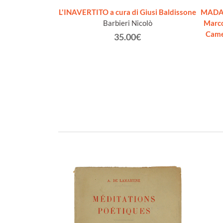
e altre commedie
L'INAVERTITO a cura di Giusi Baldissone
MADAM
ome nuovo]
Barbieri Nicolò
Marco
one Belisario Il
Came
35.00€
altre commedie
ndone Belisario
€