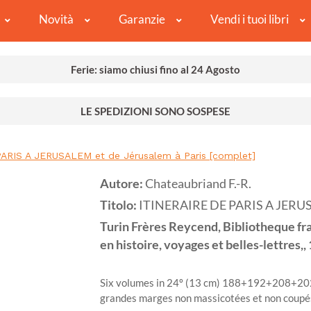
Novità
Garanzie
Vendi i tuoi libri
Ferie: siamo chiusi fino al 24 Agosto
LE SPEDIZIONI SONO SOSPESE
ARIS A JERUSALEM et de Jérusalem à Paris [complet]
Autore:
Chateaubriand F.-R.
Titolo:
ITINERAIRE DE PARIS A JERUSAL
Turin
Frères Reycend, Bibliotheque fr
en histoire, voyages et belles-lettres,,
Six volumes in 24º (13 cm) 188+192+208+202
grandes marges non massicotées et non coupés