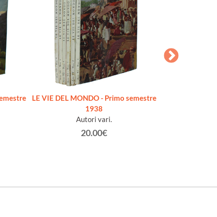
emestre
LE VIE DEL MONDO - Primo semestre
CARTE DI VIAG
1938
L'Africa, Gerusa
Autori vari.
Baldissone 
20.00€