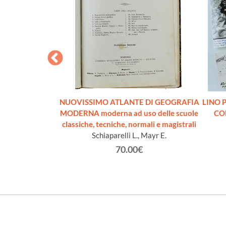
GEOGRAFICA
NUOVISSIMO ATLANTE DI GEOGRAFIA
LINO P
A-K) - Volume II
MODERNA moderna ad uso delle scuole
CO
classiche, tecniche, normali e magistrali
ari.
Schiaparelli L., Mayr E.
€
70.00€