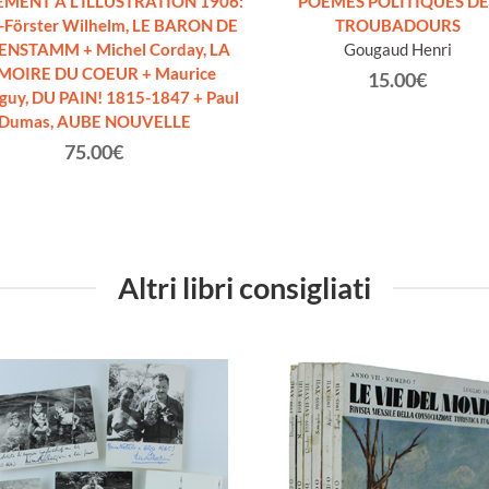
MENT À L'ILLUSTRATION 1906:
POEMES POLITIQUES DE
-Förster Wilhelm, LE BARON DE
TROUBADOURS
ENSTAMM + Michel Corday, LA
Gougaud Henri
OIRE DU COEUR + Maurice
15.00€
uy, DU PAIN! 1815-1847 + Paul
Dumas, AUBE NOUVELLE
75.00€
Altri libri consigliati