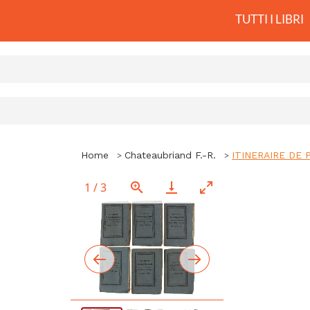
TUTTI I LIBRI
Home
Chateaubriand F.-R.
ITINERAIRE DE P
1
/
3