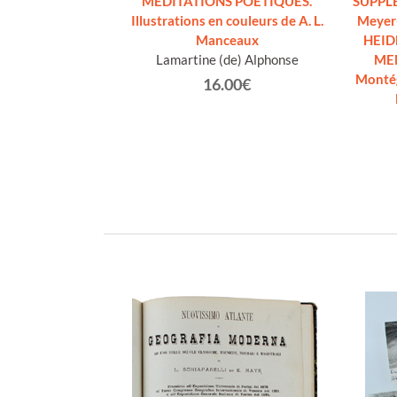
onte (1a edizione
MEDITATIONS POETIQUES.
SUPPLÉ
 nuovo).
Illustrations en couleurs de A. L.
Meyer
ques.
Manceaux
HEID
Lamartine (de) Alphonse
MEM
€
Montég
16.00€