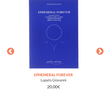
FISICA
Elet
SICA
EPHEMERAL FOREVER
Lupato Giovanni
20.00€