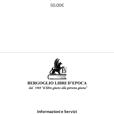
50.00€
à vari
GL
vaiolo).
Informazioni e Servizi