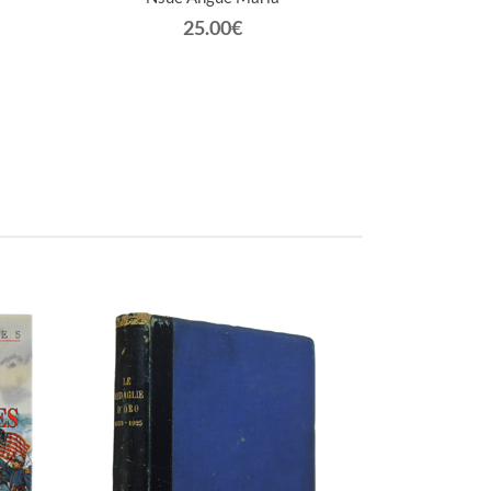
Militari di Sanit
25.00€
Gio