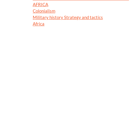
AFRICA
Colonialism
Military history Strategy and tactics
Africa