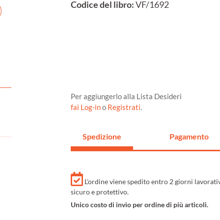
Codice del libro:
VF/1692
Per aggiungerlo alla Lista Desideri
fai Log-in
o
Registrati
.
Spedizione
Pagamento
L'ordine viene spedito entro 2 giorni lavorat
sicuro e protettivo.
Unico costo di invio per ordine di più articoli.