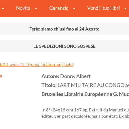
Novità
Garanzie
Vendi i tuoi libri
Ferie: siamo chiusi fino al 24 Agosto
LE SPEDIZIONI SONO SOSPESE
GO avec 24 figures [edition originale]
Autore:
Donny Albert
Titolo:
L'ART MILITAIRE AU CONGO avec 
Bruxelles
Librairie Européenne G. Muq
In 8° (24x16 cm) 167 pp. Extrait du Manuel du 
éditeur, en part décolorée, mais bon état. Ex li