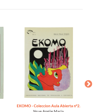
EKOMO - Coleccion Aula Abierta n°2.
MEDICINA ED 
Nsue Angüe Maria
uso degli Ufficia