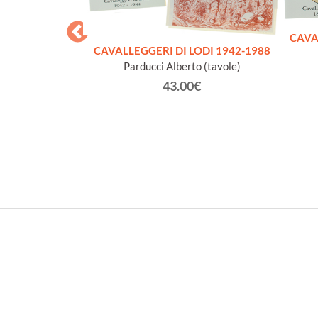
CAVA
CAVALLEGGERI DI LODI 1942-1988
Parducci Alberto (tavole)
43.00€
AZIONALE
NA 2012 - 80°
LA CITTA'
€