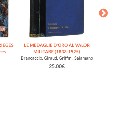
RIEGES
LE MEDAGLIE D'ORO AL VALOR
LE TERRE DI C
ees
MILITARE (1833-1925)
de
Brancaccio, Giraud, Griffini, Salamano
Webs
25.00€