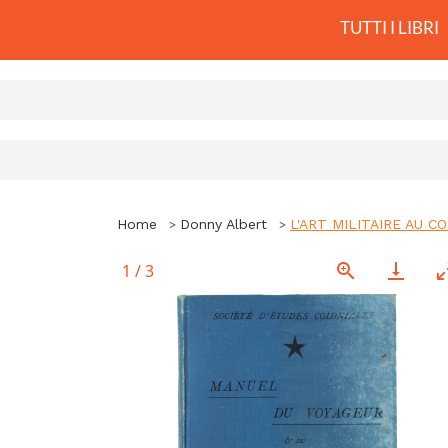
TUTTI I LIBRI
Home
Donny Albert
L'ART MILITAIRE AU CON
1
/
3