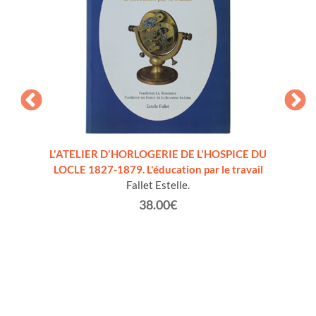
I DEL
L'ATELIER D'HORLOGERIE DE L'HOSPICE DU
LE C
2/1993
LOCLE 1827-1879. L'éducation par le travail
Fallet Estelle.
38.00€