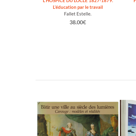
proposta per un
L'HOSPICE DU LOCLE 1827-1879.
rnazionale. ATTI
L'éducation par le travail
aprile 1995
Fallet Estelle.
€
38.00€