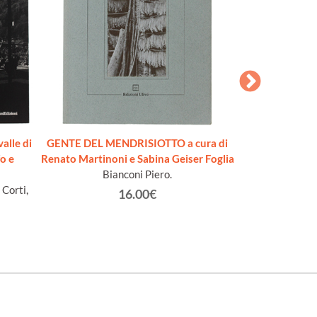
alle di
GENTE DEL MENDRISIOTTO a cura di
L'ALMANACCO 
o e
Renato Martinoni e Sabina Geiser Foglia
VITA TI
Bianconi Piero.
Au
 Corti,
16.00€