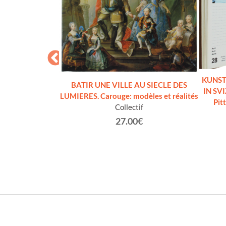
KUNST 
BATIR UNE VILLE AU SIECLE DES
IN SVI
LUMIERES. Carouge: modèles et réalités
Pit
- CRONACHE DI
Collectif
 - N. 7
27.00€
ri.
€