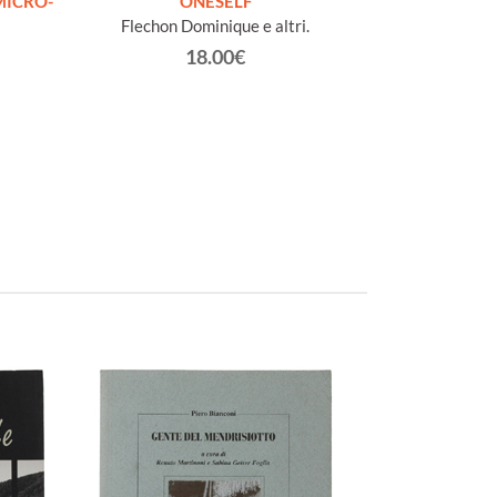
MICRO-
ONESELF
compli
Flechon Dominique e altri.
Droz Yve
18.00€