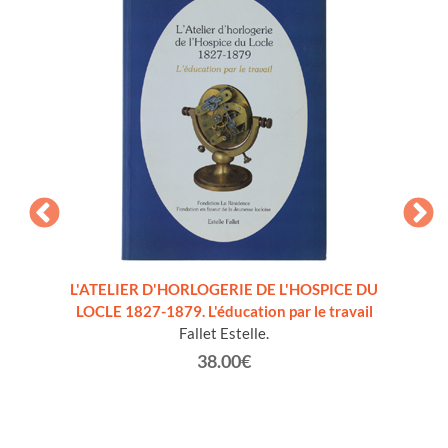
I DEL
L'ATELIER D'HORLOGERIE DE L'HOSPICE DU
LE C
2/1993
LOCLE 1827-1879. L'éducation par le travail
Fallet Estelle.
38.00€