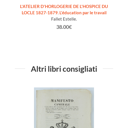
ZZO
L'ATELIER D'HORLOGERIE DE L'HOSPICE DU
LE C
turale
LOCLE 1827-1879. L'éducation par le travail
prile
Fallet Estelle.
38.00€
Altri libri consigliati