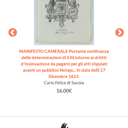
te dei
MANIFESTO CAMERALE Portante notificanza
MANI
 1822
delle determinazioni di S.M.intorno ai drittti
delle S
d'Insinuazione da pagarsi per gli atti stipulati
dritti 
avanti un pubblico Notajo... In data delli 27
Dicembre 1823.
Carlo Felice dI Savoia
16.00€