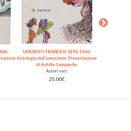
960.
UMORISTI FRANCESI 1890-1960.
UMORISTI IT
ntazione
Antologia dell'umorismo. Presentazione
Antologia dell'
di Achille Campanile.
di Gi
Autori vari.
Au
25.00€