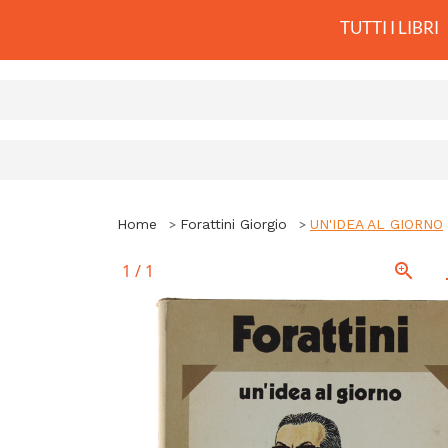
TUTTI I LIBRI
Home
Forattini Giorgio
UN'IDEA AL GIORNO
1
/
1