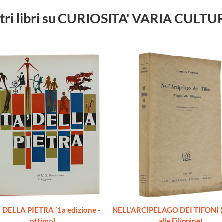
tri libri su CURIOSITA' VARIA CULT
 DELLA PIETRA [1a edizione -
NELL'ARCIPELAGO DEI TIFONI (
ottimo]
alle Filippine)