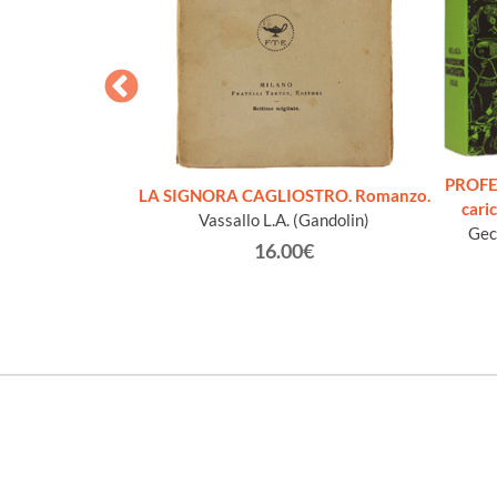
PROFES
0-52: raccolta
LA SIGNORA CAGLIOSTRO. Romanzo.
cari
a.
Vassallo L.A. (Gandolin)
Gec 
direttore)
16.00€
€