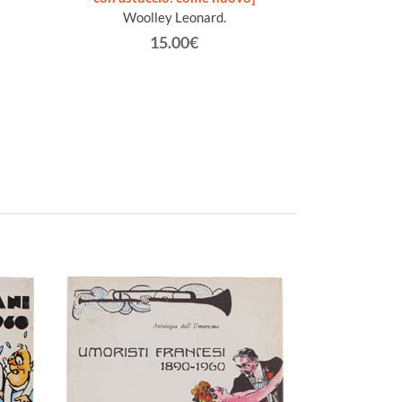
Woolley Leonard.
Goe
15.00€