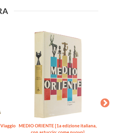
URA
Viaggio
MEDIO ORIENTE [1a edizione italiana,
INDIA. Cinquemil
con astuccio: come nuovo]
[1a edi