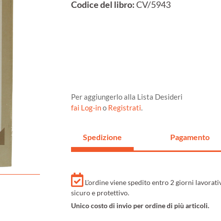
Codice del libro:
CV/5943
Per aggiungerlo alla Lista Desideri
fai Log-in
o
Registrati
.
Spedizione
Pagamento
L'ordine viene spedito entro 2 giorni lavorat
sicuro e protettivo.
Unico costo di invio per ordine di più articoli.