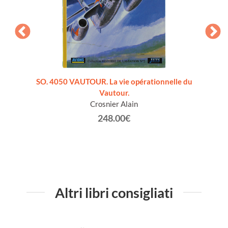
lese]
SO. 4050 VAUTOUR. La vie opérationnelle du
HELICO
Vautour.
de
Crosnier Alain
248.00€
Altri libri consigliati