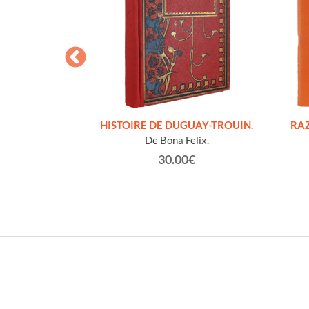
S FIGURES
HISTOIRE DE DUGUAY-TROUIN.
RAZ
'HOMMES ED
De Bona Felix.
e et technique
30.00€
roz Edmond.
0€