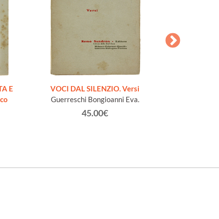
AESOPI PH
FABULAE quo
TA E
VOCI DAL SILENZIO. Versi
page
ico
Guerreschi Bongioanni Eva.
45.00€