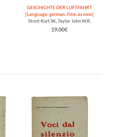
GESCHICHTE DER LUFTFAHRT
GUIDA AGLI AER
[Language: german. Fine, as new]
ori
Streit Kurt W., Taylor John W.R.
Apos
19.00€