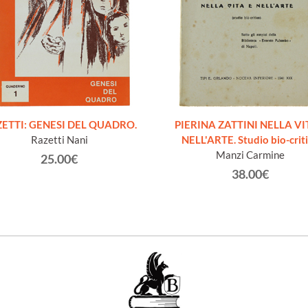
ETTI: GENESI DEL QUADRO.
PIERINA ZATTINI NELLA VI
Razetti Nani
NELL'ARTE. Studio bio-crit
Manzi Carmine
25.00€
38.00€