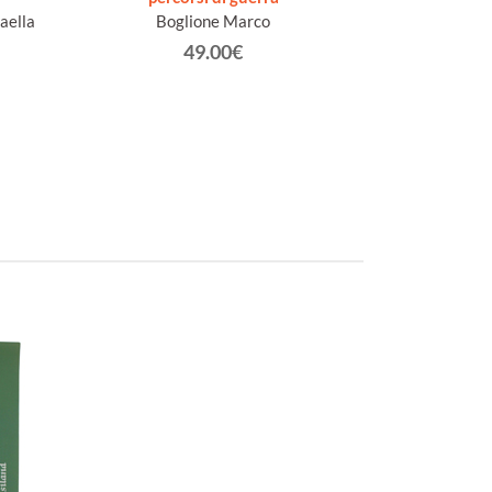
aella
Boglione Marco
figurative de
nell'anno Centen
49.00€