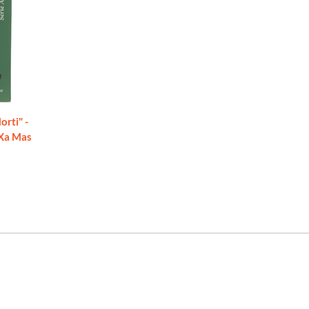
rti" -
o Xa Mas