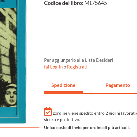
Codice del libro:
ME/5645
Per aggiungerlo alla Lista Desideri
fai Log-in
o
Registrati
.
Spedizione
Pagamento
L'ordine viene spedito entro 2 giorni lavorat
sicuro e protettivo.
Unico costo di invio per ordine di più articoli.