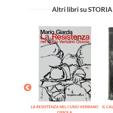
Altri libri su S
I LAGER
LA RESISTENZA NEL CUSIO VERBANO
IL CA
ippe
OSSOLA