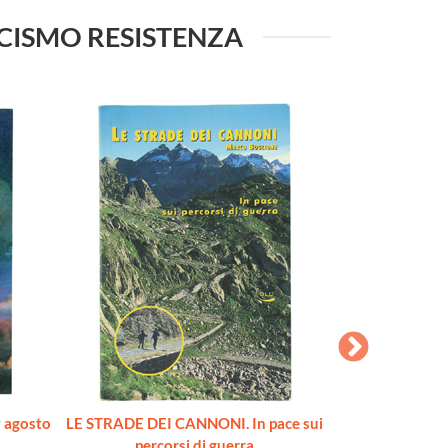
SCISMO RESISTENZA
 agosto
LE STRADE DEI CANNONI. In pace sui
SECONDO RIS
percorsi di guerra
occasione della M