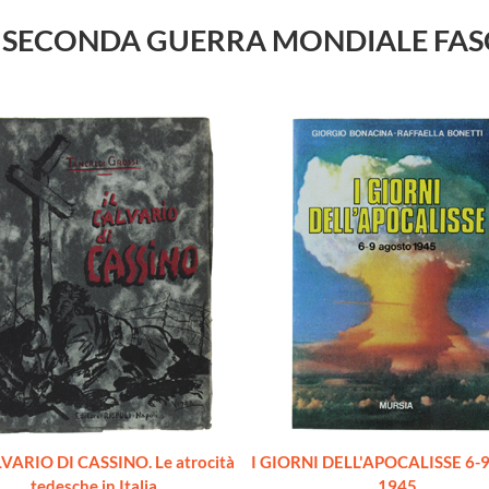
TORIA SECONDA GUERRA MONDIALE FA
LVARIO DI CASSINO. Le atrocità
I GIORNI DELL'APOCALISSE 6-9
tedesche in Italia
1945