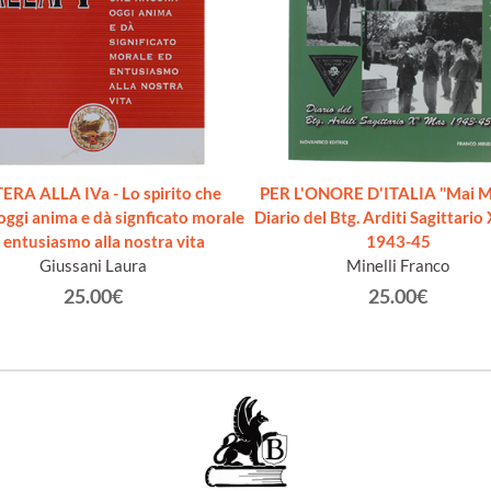
ERA ALLA IVa - Lo spirito che
PER L'ONORE D'ITALIA "Mai Mo
oggi anima e dà signficato morale
Diario del Btg. Arditi Sagittari
 entusiasmo alla nostra vita
1943-45
Giussani Laura
Minelli Franco
25.00€
25.00€