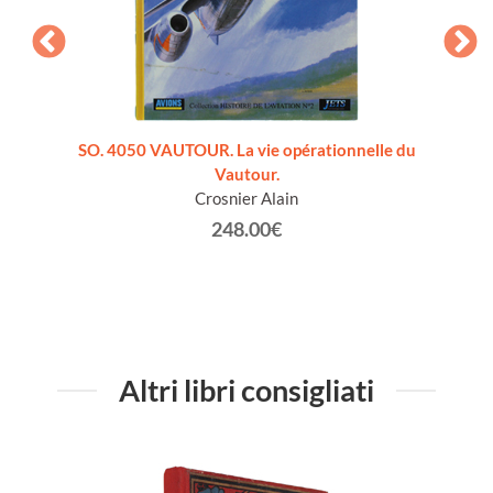
lese]
SO. 4050 VAUTOUR. La vie opérationnelle du
HELICO
Vautour.
de
Crosnier Alain
248.00€
Altri libri consigliati